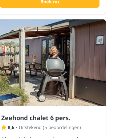
Boek nu
Zeehond chalet 6 pers.
8,6
•
Uitstekend
(
5 beoordelingen
)