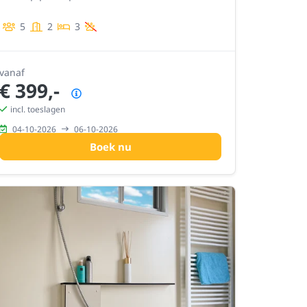
5
2
3
vanaf
€ 399,-
Prijsoverzicht
incl. toeslagen
04-10-2026
06-10-2026
Boek nu